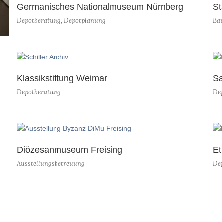
Germanisches Nationalmuseum Nürnberg
St
Depotberatung
,
Depotplanung
Bau
Klassikstiftung Weimar
Sa
Depotberatung
De
Diözesanmuseum Freising
Et
Ausstellungsbetreuung
De