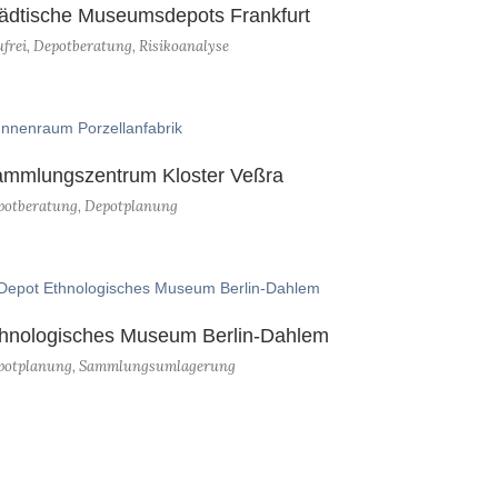
ädtische Museumsdepots Frankfurt
frei
,
Depotberatung
,
Risikoanalyse
mmlungszentrum Kloster Veßra
potberatung
,
Depotplanung
hnologisches Museum Berlin-Dahlem
potplanung
,
Sammlungsumlagerung