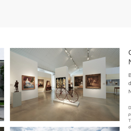
B
D
p
T
d