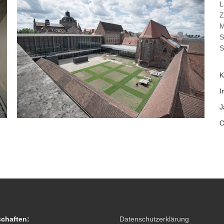
L
Z
M
S
S
K
I
J
O
schaften:
Datenschutzerklärung